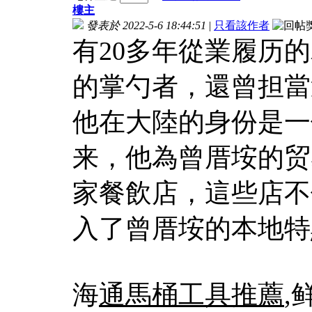
樓主
發表於 2022-5-6 18:44:51
|
只看該作者
有20多年從業履历
的掌勺者，還曾担當
他在大陸的身份是一
来，他為曾厝垵的贸
家餐飲店，這些店不
入了曾厝垵的本地特
海
通馬桶工具推薦
,