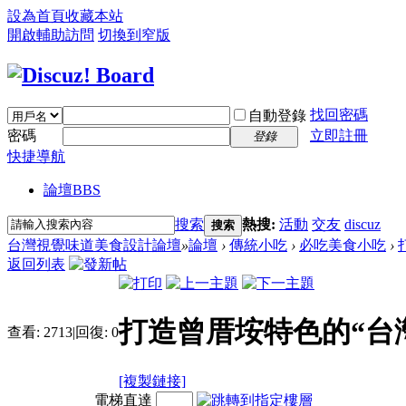
設為首頁
收藏本站
開啟輔助訪問
切換到窄版
找回密碼
自動登錄
密碼
立即註冊
登錄
快捷導航
論壇
BBS
搜索
熱搜:
活動
交友
discuz
搜索
台灣視覺味道美食設計論壇
»
論壇
›
傳統小吃
›
必吃美食小吃
›
返回列表
打造曾厝垵特色的“台灣
查看:
2713
|
回復:
0
[複製鏈接]
電梯直達