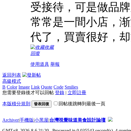
受接待，可是做品牌
常常是一間小店，渐
代了，買賣很好，却
收藏
回復
使用道具
舉報
返回列表
高級模式
B
Color
Image
Link
Quote
Code
Smilies
您需要登錄後才可以回帖
登錄
|
立即註冊
本版積分規則
回帖後跳轉到最後一頁
發表回復
Archiver
|
手機版
|
小黑屋
|
台灣視覺味道美食設計論壇
GMT+8, 2026-8-6 21:20
, Processed in 0.035543 second(s), 4 queries