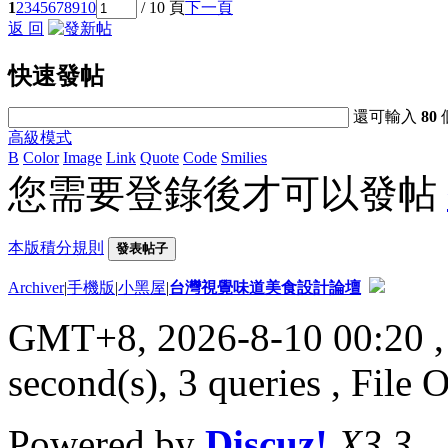
1
2
3
4
5
6
7
8
9
10
/ 10 頁
下一頁
返 回
快速發帖
還可輸入
80
高級模式
B
Color
Image
Link
Quote
Code
Smilies
您需要登錄後才可以發帖
本版積分規則
發表帖子
Archiver
|
手機版
|
小黑屋
|
台灣視覺味道美食設計論壇
GMT+8, 2026-8-10 00:20
,
second(s), 3 queries , File 
Powered by
Discuz!
X3.3