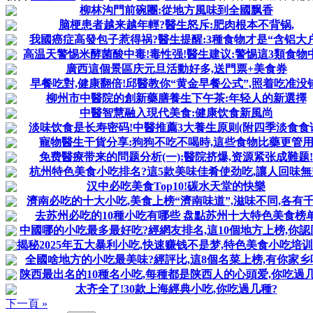
柳林沟門前碗團:從地方風味到全國飘香
脑梗患者越来越年輕?醫生怒斥:肥肉根本不背锅,
我國癌症高發包子惹得祸?醫生提醒:3種食物才是“含铝大户
高温天警惕米酵菌酸中毒!毒性强!醫生建议:警惕這3類食物
廣西這個景區庆元旦活動好多,送門票+美食券
早餐吃對,健康翻倍!邱醫教你“黄金早餐公式”,照着吃准没错
柳州市中醫院的創新藥膳養生下午茶:年轻人的新選擇
中醫智慧融入現代美食:健康饮食新風尚
淡味饮食是长寿密码!中醫推薦3大養生原则(附四季淡食食
寵物醫生干貨分享:狗狗不吃不喝時,這些食物比藥更管
免费醫療带来的問题分析(一):醫院挤爆,资源紧张成難题!
杭州特色美食小吃排名?這5款美味佳肴使劲吃,讓人回味無
汉中必吃美食Top10!碳水天堂的快樂
濟南必吃的十大小吃,美食上榜“濟南味道”,滋味不同,各有
去苏州必吃的10種小吃有哪些 盘點苏州十大特色美食榜
中國哪的小吃最多最好吃?經網友排名,這10個地方上榜,你認
揭秘2025年五大暴利小吃,快速赚钱不是梦,特色美食小吃培
全國啥地方的小吃最美味?經評比,這8個名菜上榜,有你家乡
陕西最出名的10種名小吃,每種都是陕西人的心頭爱,你吃過几
太齐全了!30款上海經典小吃,你吃過几種?
下一頁 »