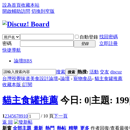
設為首頁
收藏本站
開啟輔助訪問
切換到窄版
找回密碼
自動登錄
密碼
立即註冊
登錄
快捷導航
論壇
BBS
搜索
熱搜:
活動
交友
discuz
搜索
台灣視覺味道美食設計論壇
»
論壇
›
寵物食品
›
貓主食罐推薦
收藏本版
|
訂閱
貓主食罐推薦
今日:
0
|
主題:
199
1
2
3
4
5
6
7
8
9
10
/ 10 頁
下一頁
返 回
新窗
全部主題
最新
熱門
熱帖
精華
更多
作者
回復/查看
最後