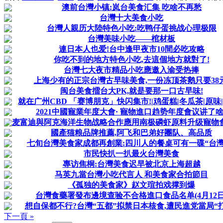
澳前台灣小镇:岚台美食汇集 吃啥不再愁
台灣十大美食小吃
台灣人親历大陸特色小吃:吃鸭仔蛋挑战心理极限
台灣美味小吃——棺材板
連日本人也爱!台中逢甲夜市10間必吃攻略
你吃不到的地方特色小吃,去這個地方就對了!
台灣七大夜市精品小吃應邀入渝受热捧
上海少有的正宗台灣古早味美食,一份冻顶茶鹅只要38元
闽台美食擂台大PK,就是要那一口古早味!
就在广州CBD 「赛博朋克」快闪集市!|鸡蛋糕|冬瓜茶|原味|小
2021中國寵業年度大會· 寵物進口趋势年度會议讲了啥
麦富迪與阿克海洋生物战略合作應用南极磷虾原料升级寵物
國產猫粮品牌推薦,阿飞和巴弟好團队、高品质
七旬台灣美食家成都再創業:四川人的餐桌可有一碟“台灣
市民快扒一扒最火台灣美食
專访焦桐:台灣美食迟早被北京上海超越
马英九當台灣小吃代言人 和美食家合拍節目
《孤独的美食家》赵文瑄拍戏撑到爆
台灣食藥署發布邊境查验不合格進口食品名单(4月12日
想自保都不行?台灣“五都”拟禁日本核食,遭民進党當局“
下一頁 »