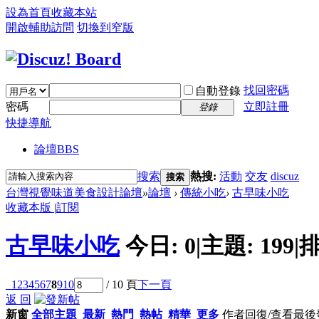
設為首頁
收藏本站
開啟輔助訪問
切換到窄版
找回密碼
自動登錄
密碼
立即註冊
登錄
快捷導航
論壇
BBS
搜索
熱搜:
活動
交友
discuz
搜索
台灣視覺味道美食設計論壇
»
論壇
›
傳統小吃
›
古早味小吃
收藏本版
|
訂閱
古早味小吃
今日:
0
|
主題:
199
|
排
1
2
3
4
5
6
7
8
9
10
/ 10 頁
下一頁
返 回
新窗
全部主題
最新
熱門
熱帖
精華
更多
作者
回復/查看
最後