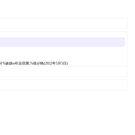
u4E去疣膏,%歧@格(2022年5月5日)