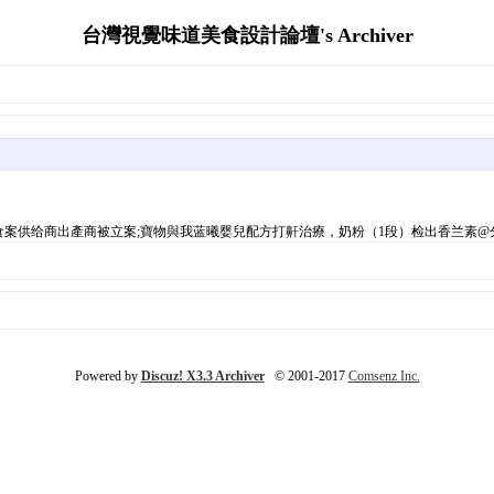
台灣視覺味道美食設計論壇's Archiver
案供给商出產商被立案;寶物與我蓝曦婴兒配方打鼾治療，奶粉（1段）检出香兰素@分%妹妹
Powered by
Discuz! X3.3 Archiver
© 2001-2017
Comsenz Inc.