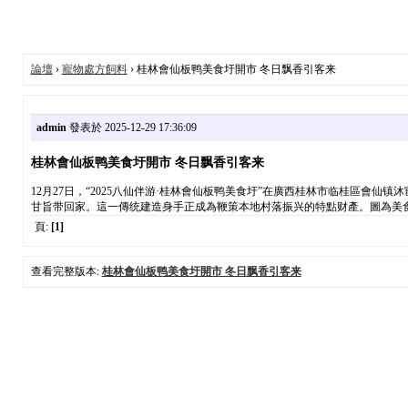
論壇
›
寵物處方飼料
› 桂林會仙板鸭美食圩開市 冬日飘香引客来
admin
發表於 2025-12-29 17:36:09
桂林會仙板鸭美食圩開市 冬日飘香引客来
12月27日，“2025八仙伴游·桂林會仙板鸭美食圩”在廣西桂林市临桂區會
甘旨带回家。這一傳统建造身手正成為鞭策本地村落振兴的特點财產。圖為美食
頁:
[1]
查看完整版本:
桂林會仙板鸭美食圩開市 冬日飘香引客来