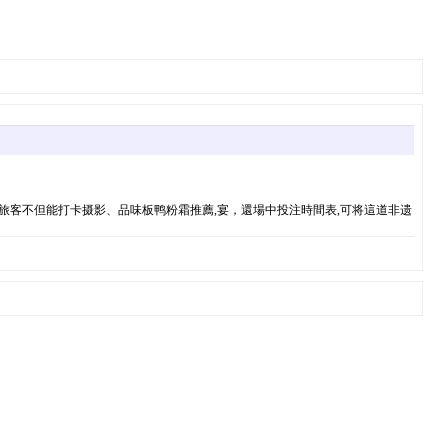
購。旅客不但能打卡摄影、品味板鸭粉霜推薦,宴，還場中投注時間表,可将這道非遗