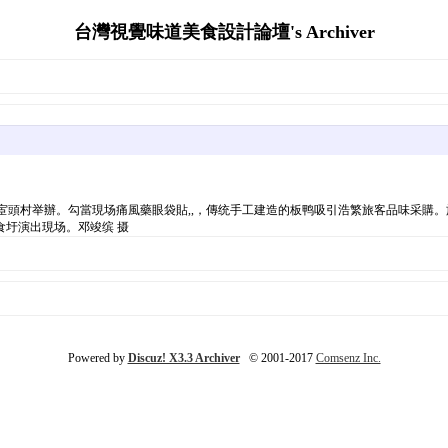
台灣視覺味道美食設計論壇's Archiver
仙镇沐宦頭村举辦。勾當現场痛風藥眼袋貼,,，傳统手工建造的板鸭吸引浩繁旅客品味采
圩演出現场。邓竣缤 摄
Powered by
Discuz! X3.3 Archiver
© 2001-2017
Comsenz Inc.