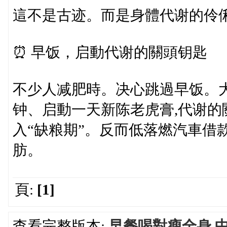
這不是古迹。而是身體代谢的伶
⏰ 早饭，启動代谢的關頭钥匙
不少人减肥時。决心跳過早饭。
钟、启動一天新陈老虎膏,代谢
入“缺粮期”。反而低落燃汽車借
肪。
頁:
[1]
查看完整版本:
早餐喝對瘦全身 