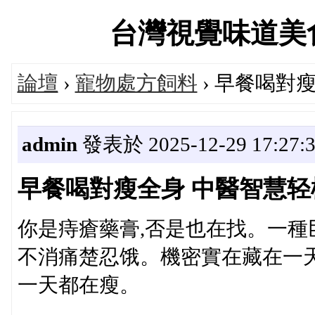
台灣視覺味道美食設計
論壇
›
寵物處方飼料
› 早餐喝對
admin
發表於 2025-12-29 17:27:
早餐喝對瘦全身 中醫智慧轻
你是痔瘡藥膏,否是也在找。一
不消痛楚忍饿。機密實在藏在一
一天都在瘦。