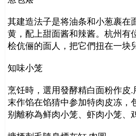
其建造法子是将油条和小葱裹在
黄，配上甜面酱和辣酱。杭州有
桧伉俪的面人，把它們扭在一块
知味小笼
烹饪時，選用發酵精白面粉作皮
末作馅在馅猜中参加特肉皮冻，
别離称為鲜肉小笼、虾肉小笼、