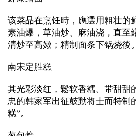
该菜品在烹饪時，應選用粗壮的
素油爆，草油炒、麻油浇，直至
清炒至高嫩；精制面条下锅烧後
南宋定胜糕
其光彩淡红，鬆软香糯、带甜甜
忠的韩家军出征鼓動将士而特制的
糕”。
葱包烩