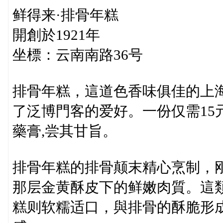
鲜得来·排骨年糕
開創於1921年
坐標：云南南路36号
排骨年糕，這道色香味俱佳的上
了泛博門客的爱好。一份仅需15
藥膏,尝其甘旨。
排骨年糕的排骨颠末精心烹制，
那层金黄酥皮下的鲜嫩肉質。這
糕则软糯适口，與排骨的酥脆形