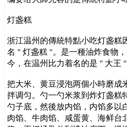
灯盏糕
浙江温州的傳統特點小吃灯盏糕
名 " 灯盏糕 "。是一種油炸食
今，在温州比力着名的是 " 大王 " 
把大米、黄豆浸泡两個小時磨成
拌调匀。勺一勺米浆到炸灯盏糕
勺子底，然後放内馅，内馅多以
肉馅、牛肉馅、咸蛋黄、海鲜台