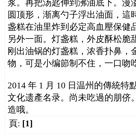
浆。再把汤匙伸到沸油底下。漫
圆顶形，渐离勺子浮出油面，這時
盏糕在油里炸到必定高血壓保健
另外一面。灯盏糕，外皮酥松脆
刚出油锅的灯盏糕，浓香扑鼻，
物，可是小编節制不住，一口吻
2014 年 1 月 10 日温州
文化遗產名录。尚未吃過的朋侪
造哦。
頁:
[1]