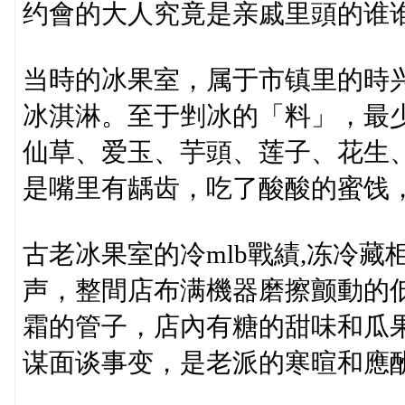
约會的大人究竟是亲戚里頭的谁
当時的冰果室，属于市镇里的時
冰淇淋。至于剉冰的「料」，最
仙草、爱玉、芋頭、莲子、花生
是嘴里有龋齿，吃了酸酸的蜜饯
古老冰果室的冷mlb戰績,冻冷
声，整間店布满機器磨擦颤動的
霜的管子，店內有糖的甜味和瓜
谋面谈事变，是老派的寒暄和應