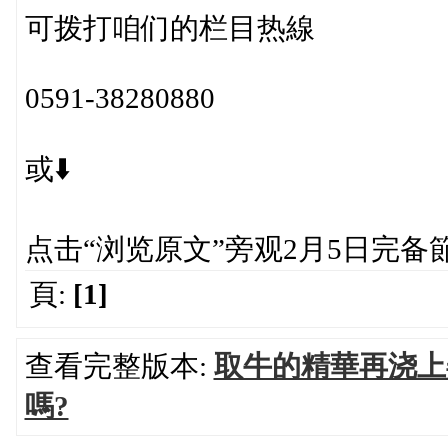
可拨打咱们的栏目热線
0591-38280880
或⬇️
点击“浏览原文”旁观2月5日完备
頁:
[1]
查看完整版本:
取牛的精華再浇上
嗎?