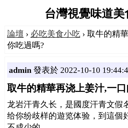
台灣視覺味道美食設計
論壇
›
必吃美食小吃
› 取牛的精
你吃過嗎?
admin
發表於 2022-10-10 19:44:
取牛的精華再浇上姜汁,一口
龙岩汗青久长，是國度汗青文假
给你纷歧样的遊览体验，到這個
不成少的。